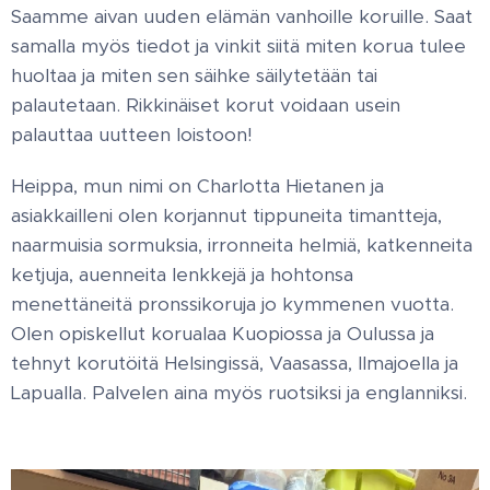
Saamme aivan uuden elämän vanhoille koruille. Saat
samalla myös tiedot ja vinkit siitä miten korua tulee
huoltaa ja miten sen säihke säilytetään tai
palautetaan. Rikkinäiset korut voidaan usein
palauttaa uutteen loistoon!
Heippa, mun nimi on Charlotta Hietanen ja
asiakkailleni olen korjannut tippuneita timantteja,
naarmuisia sormuksia, irronneita helmiä, katkenneita
ketjuja, auenneita lenkkejä ja hohtonsa
menettäneitä pronssikoruja jo kymmenen vuotta.
Olen opiskellut korualaa Kuopiossa ja Oulussa ja
tehnyt korutöitä Helsingissä, Vaasassa, Ilmajoella ja
Lapualla. Palvelen aina myös ruotsiksi ja englanniksi.