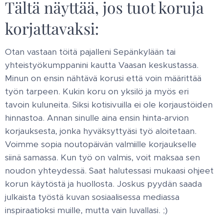
Tältä näyttää, jos tuot koruja
korjattavaksi:
Otan vastaan töitä pajalleni Sepänkylään tai
yhteistyökumppanini kautta Vaasan keskustassa.
Minun on ensin nähtävä korusi että voin määrittää
työn tarpeen. Kukin koru on yksilö ja myös eri
tavoin kuluneita. Siksi kotisivuilla ei ole korjaustöiden
hinnastoa. Annan sinulle aina ensin hinta-arvion
korjauksesta, jonka hyväksyttyäsi työ aloitetaan.
Voimme sopia noutopäivän valmiille korjaukselle
siinä samassa. Kun työ on valmis, voit maksaa sen
noudon yhteydessä. Saat halutessasi mukaasi ohjeet
korun käytöstä ja huollosta. Joskus pyydän saada
julkaista työstä kuvan sosiaalisessa mediassa
inspiraatioksi muille, mutta vain luvallasi. ;)